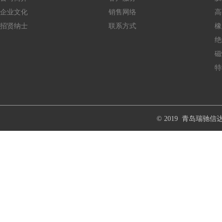
企业文化
销售网络
高
招贤纳士
联系方式
橡
Copyright © 20015-2016
绝
磁
特
© 2019 青岛瑞驰